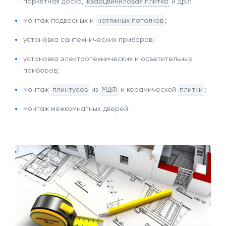
паркетная доска,
кварцвиниловая плитка
и др.);
монтаж подвесных и
натяжных потолков
;
установка сантехнических приборов;
установка электротехнических и осветительных
приборов;
монтаж
плинтусов
из
МДФ
и керамической
плитки
;
монтаж межкомнатных дверей.