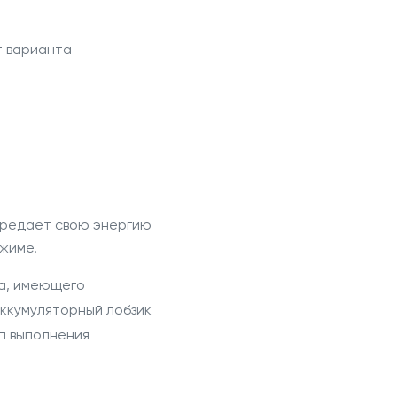
т варианта
передает свою энергию
жиме.
ка, имеющего
ккумуляторный
лобзик
п выполнения