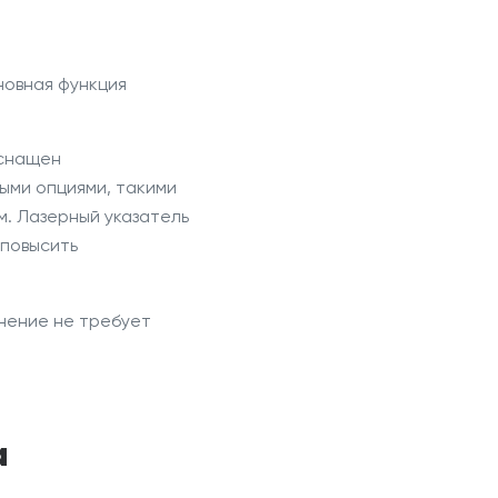
новная
функция
оснащен
ыми опциями, такими
м.
Лазерный
указатель
 повысить
нение
не требует
а