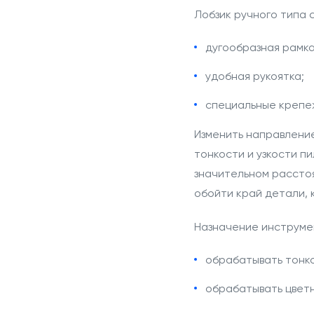
Лобзик ручного типа 
дугообразная рамка
удобная рукоятка;
специальные крепе
Изменить направление
тонкости и узкости п
значительном расстоя
обойти край детали,
Назначение
инструмен
обрабатывать тонко
обрабатывать цветн