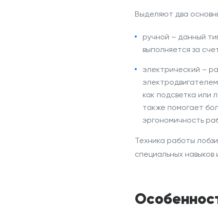
Выделяют два основн
ручной
– данный
ти
выполняется за сче
электрический
– р
электродвигателем
как подсветка или
л
также помогает бол
эргономичность ра
Техника
работы лобзи
специальных навыков 
Особенност