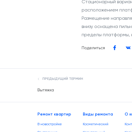
Стационарный вариан
расположением платф
Размещение направл
внизу оснащена пильн
пределы платформы, 
Поделиться
ПРЕДЫДУЩИЙ ТЕРМИН
Вытяжка
Ремонт квартир
Виды ремонта
О к
В новостройке
Косметический
Кон