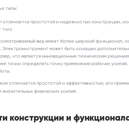
ых типы:
п
отличается простотой и надежностью конструкции, ос
т того
ассматриваемый
вид
имеет более широкий функционал, 
.
Электроинструмент
может быть оснащен дополнительн
азер
, что является инновационным техническим решение
ее точно определять точку применения рабочих усилий,
боты.
ком отличается простотой и эффективностью, его
приме
и значительных физических усилий.
и конструкции и функционал