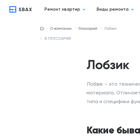
Ремонт квартир
Виды ремонта
О компании
Глоссарий
Лобзик
В ГЛОССАРИЙ
Лобзик
Лобзик
– это
техниче
материала. Отличает
типа и специфики фун
Какие быва