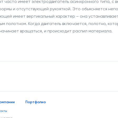
т часто имеет электродвигатель асинхронного типа, с в
ормы и отсутствующей рукояткой. Это объясняется неп
яющей имеет
вертикальный
характер – она устанавливает
ым полотном. Когда двигатель включается, полотно, кото
начинает вращаться, и происходит распил материала.
омпании
Портфолио
такты