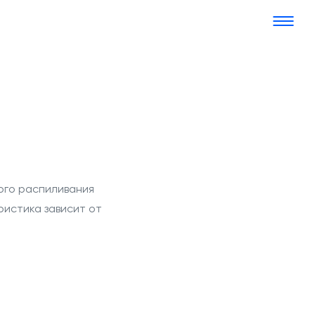
ого распиливания
ристика
зависит от