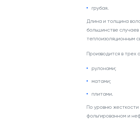
грубая.
Длина и толщина воло
большинстве случаев
теплоизоляционным с
Производится в трех 
рулонами;
матами;
плитами.
По уровню жесткости 
фольгированном и неф