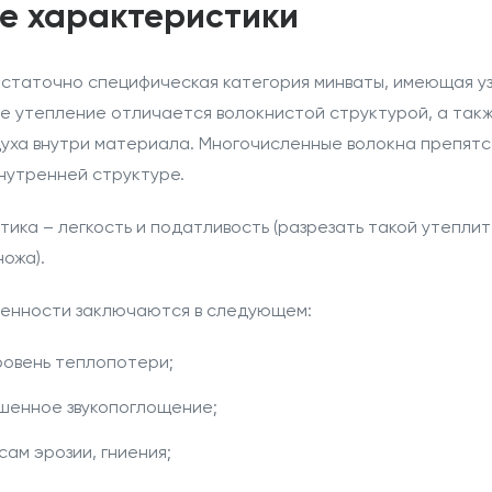
е характеристики
остаточно специфическая категория минваты, имеющая у
ое
утепление
отличается волокнистой структурой, а так
духа внутри материала. Многочисленные волокна препя
нутренней структуре.
ика – легкость и податливость (разрезать такой утепли
ожа).
енности заключаются в следующем:
ровень теплопотери;
шенное звукопоглощение;
сам эрозии, гниения;