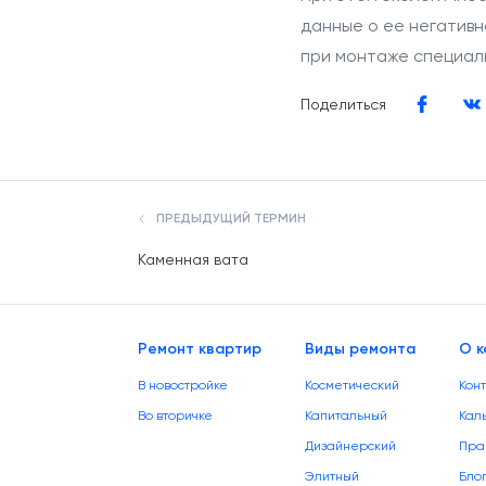
данные о ее негативн
при монтаже специал
Поделиться
ПРЕДЫДУЩИЙ ТЕРМИН
Каменная вата
Ремонт квартир
Виды ремонта
О к
В новостройке
Косметический
Кон
Во вторичке
Капитальный
Кал
Дизайнерский
Пра
Элитный
Бло