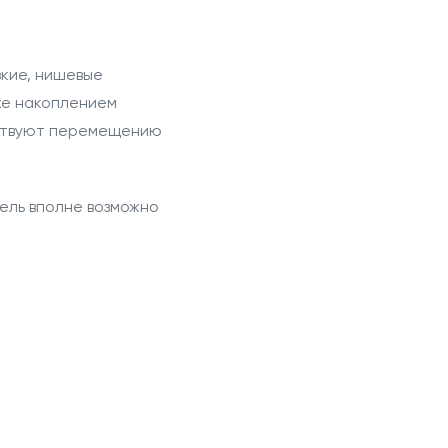
зкие, нишевые
же накоплением
тствуют перемещению
тель вполне возможно