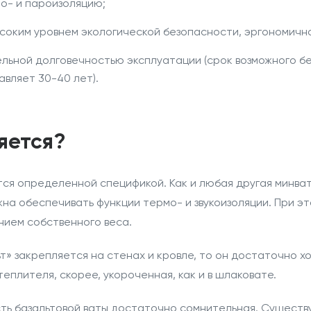
о- и пароизоляцию;
соким уровнем экологической безопасности, эргономичн
ельной долговечностью эксплуатации (срок возможного 
авляет 30-40 лет).
яется?
я определенной спецификой. Как и любая другая минвата
на обеспечивать функции термо- и звукоизоляции. При э
нием собственного веса.
ьт» закрепляется на стенах и кровле, то он достаточно 
еплителя, скорее, укороченная, как и в шлаковате.
сть базальтовой ваты достаточно сомнительная. Сущест