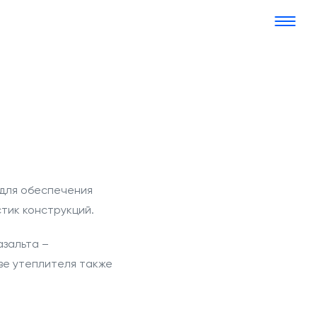
 для обеспечения
тик конструкций.
азальта –
ве утеплителя также