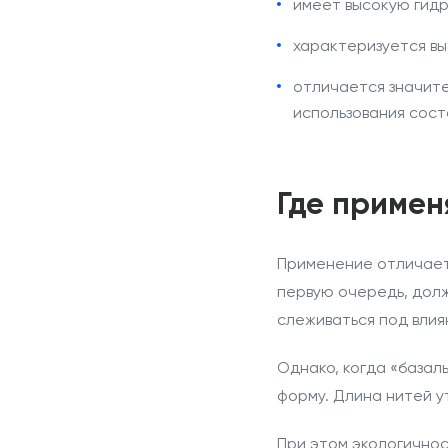
имеет высокую гидр
характеризуется вы
отличается значит
использования сост
Где примен
Применение отличаетс
первую очередь, долж
слеживаться под влия
Однако, когда «базал
форму. Длина нитей ут
При этом экологично