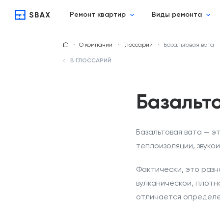
Ремонт квартир
Виды ремонта
О компании
Глоссарий
Базальтовая вата
В ГЛОССАРИЙ
Базальт
Базальтовая вата — э
теплоизоляции, звуко
Фактически, это раз
вулканической, плотн
отличается определе