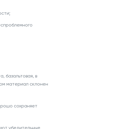
ости;
беспроблемного
, базальтовая, в
том материал склонен
хорошо сохраняет
вуют убедительные