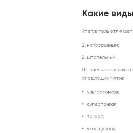
Какие вид
Утеплитель отличаетс
непрерывным;
штапельным.
Штапельные волокна 
следующих типов:
ультратонкая;
супертонкая;
тонкая;
утолщенная;