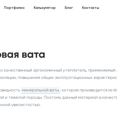
Портфолио
Калькулятор
Блог
Контакты
овая вата
то качественный эргономичный утеплитель, применяемый
изоляции, повышения общих эксплуатационных характерис
новидность
минеральной ваты
, которая производится из б
ой и тяжелой породы. Поэтому данный материал в качест
нной увесистостью.