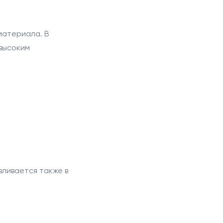
материала. В
высоким
вливается также в